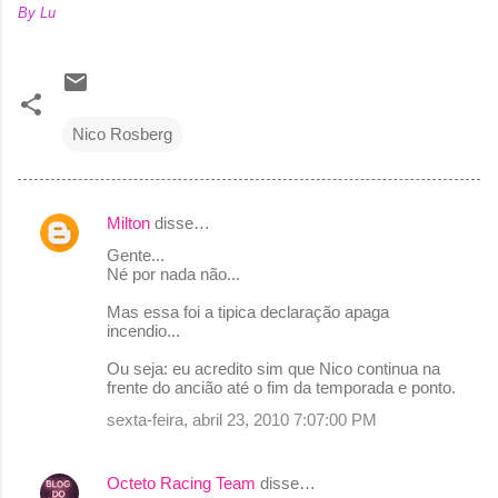
By Lu
Nico Rosberg
Milton
disse…
C
Gente...
o
Né por nada não...
m
Mas essa foi a tipica declaração apaga
e
incendio...
n
Ou seja: eu acredito sim que Nico continua na
frente do ancião até o fim da temporada e ponto.
t
sexta-feira, abril 23, 2010 7:07:00 PM
á
r
Octeto Racing Team
disse…
i