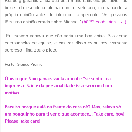
Rosberg garantiu ainda que está muito satisfeito por dividir os
boxes da escuderia alemã com o veterano, contrariando a
própria opinião antes do início do campeonato. “As pessoas
têm uma opinião errada sobre Michael.”
(hã?!? Yeah.. righ...¬¬)
"Eu mesmo achava que não seria uma boa coisa tê-lo como
companheiro de equipe, e em vez disso estou positivamente
surpreso", finalizou o piloto.
Fonte: Grande Prêmio
Óbivio que Nico jamais vai falar mal e "se sentir" na
imprensa. Não é da personalidade isso sem um bom
motivo.
Faceiro porque está na frente do cara,né? Mas, relaxa só
um pouquinho para ti ver o que acontece... Take care, boy!
Please, take care!