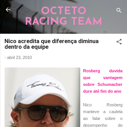
Pular para o conteúdo principal
OCTETO
RACING TEAM
Nico acredita que diferença diminua
dentro da equipe
-
abril 23, 2010
Rosberg duvida
que vantagem
sobre Schumacher
dure até fim do ano
Nico Rosberg
manteve a cautela
ao falar sobre o
desempenho do