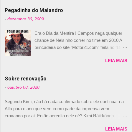
Pegadinha do Malandro
-
dezembro 30, 2009
Era o Dia da Mentira ! Campos nega qualquer
chance de Nelsinho correr no time em 2010 A
brincadeira do site “Motor21.com” feita no "Día
de los Santos Inocentes" – que equivale ao 1º
LEIA MAIS
de abril –, afirmando que Nelson Piquet havia
comprado 15% das ações da Campos, dando,
com isso, um lugar no time a Nelsinho Piquet,
Sobre renovação
foi esclarecida de uma vez por todas por
-
outubro 08, 2020
Daniele Audetto, diretor da escuderia. O
dirigente foi taxativo ao declarar que o brasileiro
Segundo Kimi, não há nada confirmado sobre ele continuar na
não será o companheiro de Bruno Senna em
Alfa para o ano que vem como parte da imprensa vem
2010. "Na verdade, nós recebemos uma oferta
cravando por aí. Então acredito nele né? Kimi Räikkönen
de Piquet", admitiu Audetto. “Mas depois de ter
answers latest rumours: "If you believe the news then it’s the
assinado com Bruno Senna, não podemos ter
LEIA MAIS
truth but I’ve never had an option in my contract so that’s