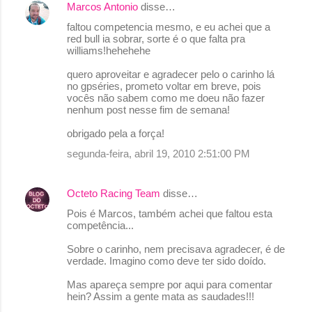
Marcos Antonio
disse…
C
faltou competencia mesmo, e eu achei que a
o
red bull ia sobrar, sorte é o que falta pra
williams!hehehehe
m
e
quero aproveitar e agradecer pelo o carinho lá
no gpséries, prometo voltar em breve, pois
n
vocês não sabem como me doeu não fazer
nenhum post nesse fim de semana!
t
á
obrigado pela a força!
r
segunda-feira, abril 19, 2010 2:51:00 PM
i
o
Octeto Racing Team
disse…
s
Pois é Marcos, também achei que faltou esta
competência...
Sobre o carinho, nem precisava agradecer, é de
verdade. Imagino como deve ter sido doído.
Mas apareça sempre por aqui para comentar
hein? Assim a gente mata as saudades!!!