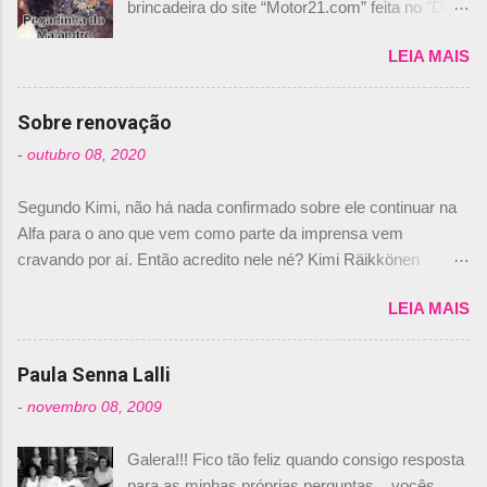
brincadeira do site “Motor21.com” feita no "Día
de los Santos Inocentes" – que equivale ao 1º
LEIA MAIS
de abril –, afirmando que Nelson Piquet havia
comprado 15% das ações da Campos, dando,
com isso, um lugar no time a Nelsinho Piquet,
Sobre renovação
foi esclarecida de uma vez por todas por
-
outubro 08, 2020
Daniele Audetto, diretor da escuderia. O
dirigente foi taxativo ao declarar que o brasileiro
Segundo Kimi, não há nada confirmado sobre ele continuar na
não será o companheiro de Bruno Senna em
Alfa para o ano que vem como parte da imprensa vem
2010. "Na verdade, nós recebemos uma oferta
cravando por aí. Então acredito nele né? Kimi Räikkönen
de Piquet", admitiu Audetto. “Mas depois de ter
answers latest rumours: "If you believe the news then it’s the
assinado com Bruno Senna, não podemos ter
LEIA MAIS
truth but I’ve never had an option in my contract so that’s
dois brasileiros”, explicou, dizendo ainda que
should, pretty much, tell you that it’s not true." #Kimi7 #EifelGP
não tem nada contra o filho do tricampeão
#AlfaRomeoRacing pic.twitter.com/77EDVn39Ia — Kimi
Paula Senna Lalli
Nelson Piquet. “Ele é um bom piloto, rápido e
Räikkönen #7 (@FansOfKR) October 8, 2020 Abaixo, o
experiente.” Audetto disse ainda que a suposta
-
novembro 08, 2009
Romain falando sobre o fato do Iceman estar há tantos anos na
compra de parte da Campos feita por Piquet
F1. What is it like to have Kimi as a team mate? 🙌 Over to you,
não corresponde à realidade. “O suposto 15%
Galera!!! Fico tão feliz quando consigo resposta
@RGrosjean ! #EifelGP 🇩🇪 #F1
de investimento seria menor do que aquilo que
para as minhas próprias perguntas... vocês