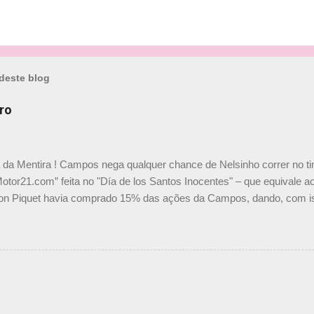
deste blog
ro
a da Mentira ! Campos nega qualquer chance de Nelsinho correr no t
Motor21.com” feita no "Día de los Santos Inocentes" – que equivale ao
on Piquet havia comprado 15% das ações da Campos, dando, com is
Piquet, foi esclarecida de uma vez por todas por Daniele Audetto, dir
 foi taxativo ao declarar que o brasileiro não será o companheiro de
 nós recebemos uma oferta de Piquet", admitiu Audetto. “Mas depois
o podemos ter dois brasileiros”, explicou, dizendo ainda que não tem
o Nelson Piquet. “Ele é um bom piloto, rápido e experiente.” Audetto
e parte da Campos feita por Piquet não corresponde à realidade. “O