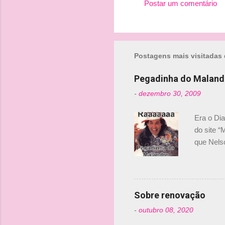
Postar um comentário
t
á
r
i
Postagens mais visitadas 
o
Pegadinha do Maland
s
-
dezembro 30, 2009
Era o Di
do site “
que Nels
Nelsinho 
dirigente
verdade,
Senna, nã
Sobre renovação
tricampeã
-
outubro 08, 2020
compra d