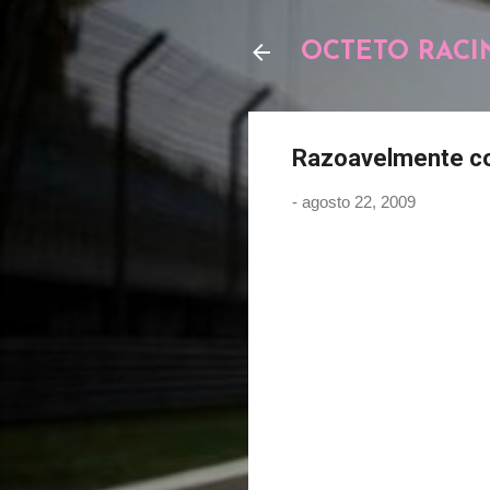
OCTETO RACI
Razoavelmente co
-
agosto 22, 2009