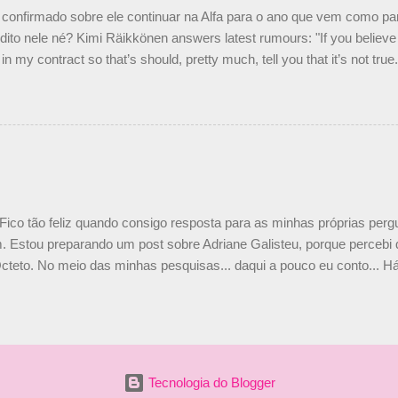
nto seria menor do que aquilo que outros pilotos podem trazer: italiano
confirmado sobre ele continuar na Alfa para o ano que vem como p
ito nele né? Kimi Räikkönen answers latest rumours: "If you believe t
in my contract so that’s should, pretty much, tell you that it’s not tru
tter.com/77EDVn39Ia — Kimi Räikkönen #7 (@FansOfKR) October 8,
man estar há tantos anos na F1. What is it like to have Kimi as a tea
 #F1 pic.twitter.com/GSAu1LWnwW — Formula 1 (@F1) October 8, 
 Fico tão feliz quando consigo resposta para as minhas próprias per
 Estou preparando um post sobre Adriane Galisteu, porque percebi q
cteto. No meio das minhas pesquisas... daqui a pouco eu conto... Há 
 aqui: Na época, rendeu um burburinho, porque legendei a foto, dize
 sua irmã caçula, Paula Senna. Fui questionada, porque todos acha
nas 2 filhos (Bruno e Bianca). Mas no final, mostrei outras referênc
o, que Ayrton tinha 3 sobrinhos. Hoje, finalmente, achei fotinhos atua
 Bonitinha, né? Bobeira, mas fiquei feliz. Acho que em 2010, verem
Tecnologia do Blogger