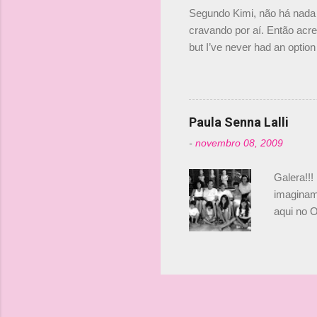
investime
Segundo Kimi, não há nada 
cravando por aí. Então acred
but I’ve never had an option 
#AlfaRomeoRacing pic.twi
falando sobre o fato do Ice
@RGrosjean ! #EifelGP 🇩
Paula Senna Lalli
-
novembro 08, 2009
Galera!!!
imaginam.
aqui no O
esta foto
Bruno, é
tinha ape
entendend
Vamos lá!