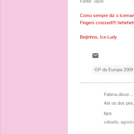
Fonte: Tazio
Como sempre diz o Iceman, 
Fingers crossed!!!! heheheh
Beijinhos, Ice-Ludy
GP da Europa 2009
Fátima disse…
C
Até os dos pés
o
bjos
m
sábado, agosto
e
n