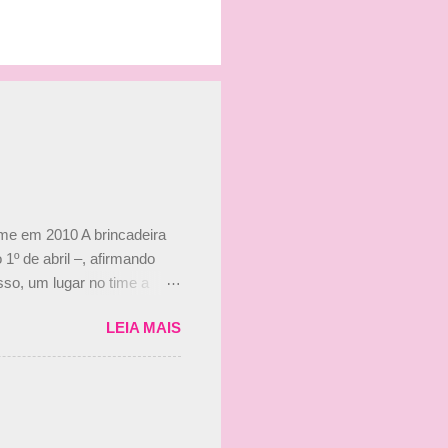
ime em 2010 A brincadeira
 1º de abril –, afirmando
so, um lugar no time a
etor da escuderia. O
LEIA MAIS
 Bruno Senna em 2010. "Na
 de ter assinado com Bruno
 nada contra o filho do
 disse ainda que a suposta
 suposto 15% de