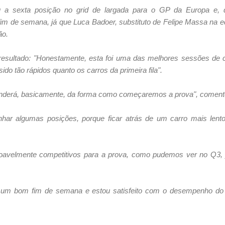
 a sexta posição no grid de largada para o GP da Europa e, d
im de semana, já que Luca Badoer, substituto de Felipe Massa na eq
ão.
esultado: "Honestamente, esta foi uma das melhores sessões de c
o tão rápidos quanto os carros da primeira fila".
penderá, basicamente, da forma como começaremos a prova", coment
nhar algumas posições, porque ficar atrás de um carro mais le
oavelmente competitivos para a prova, como pudemos ver no Q3,
 um bom fim de semana e estou satisfeito com o desempenho do