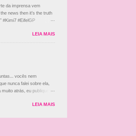
s, r...
arte da imprensa vem
he news then it’s the truth
e." #Kimi7 #EifelGP
 2020 Abaixo, o Romain
LEIA MAIS
m mate? 🙌 Over to you,
2020 Beijinhos, Ludy
guntas... vocês nem
ue nunca falei sobre ela,
muito atrás, eu publiquei
ndo que a menina ao lado de
LEIA MAIS
vam que a Viviane Senna
ias, e todo mundo acabou
is da Paula. Que alegria!!!!
os mais a mocinha. Vick