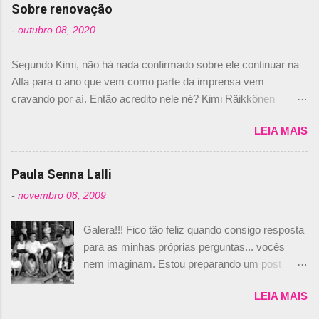
com isso, um lugar no time a Nelsinho Piquet,
Sobre renovação
foi esclarecida de uma vez por todas por
-
outubro 08, 2020
Daniele Audetto, diretor da escuderia. O
dirigente foi taxativo ao declarar que o brasileiro
Segundo Kimi, não há nada confirmado sobre ele continuar na
não será o companheiro de Bruno Senna em
Alfa para o ano que vem como parte da imprensa vem
2010. "Na verdade, nós recebemos uma oferta
cravando por aí. Então acredito nele né? Kimi Räikkönen
de Piquet", admitiu Audetto. “Mas depois de ter
answers latest rumours: "If you believe the news then it’s the
assinado com Bruno Senna, não podemos ter
LEIA MAIS
truth but I’ve never had an option in my contract so that’s
dois brasileiros”, explicou, dizendo ainda que
should, pretty much, tell you that it’s not true." #Kimi7 #EifelGP
não tem nada contra o filho do tricampeão
#AlfaRomeoRacing pic.twitter.com/77EDVn39Ia — Kimi
Paula Senna Lalli
Nelson Piquet. “Ele é um bom piloto, rápido e
Räikkönen #7 (@FansOfKR) October 8, 2020 Abaixo, o
experiente.” Audetto disse ainda que a suposta
-
novembro 08, 2009
Romain falando sobre o fato do Iceman estar há tantos anos na
compra de parte da Campos feita por Piquet
F1. What is it like to have Kimi as a team mate? 🙌 Over to you,
não corresponde à realidade. “O suposto 15%
Galera!!! Fico tão feliz quando consigo resposta
@RGrosjean ! #EifelGP 🇩🇪 #F1
de investimento seria menor do que aquilo que
para as minhas próprias perguntas... vocês
pic.twitter.com/GSAu1LWnwW — Formula 1 (@F1) October 8,
outros pilotos podem trazer: italianos, r...
nem imaginam. Estou preparando um post
2020 Beijinhos, Ludy
sobre Adriane Galisteu, porque percebi que
LEIA MAIS
nunca falei sobre ela, aqui no Octeto. No meio
das minhas pesquisas... daqui a pouco eu