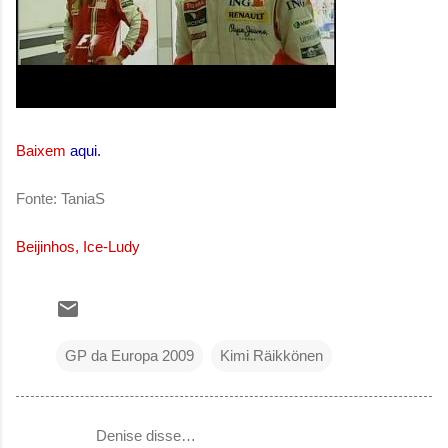
Baixem
aqui
.
Fonte: TaniaS
Beijinhos, Ice-Ludy
GP da Europa 2009
Kimi Räikkönen
Denise disse…
C