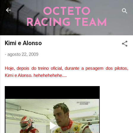
Pular para o conteúdo principal
OCTETO
RACING TEAM
Kimi e Alonso
-
agosto 22, 2009
Hoje, depois do treino oficial, durante a pesagem dos pilotos,
Kimi e Alonso. hehehehehehe....