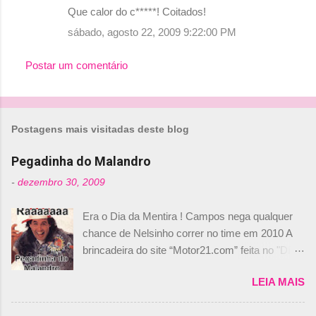
Que calor do c*****! Coitados!
o
sábado, agosto 22, 2009 9:22:00 PM
m
e
Postar um comentário
n
t
á
Postagens mais visitadas deste blog
r
i
Pegadinha do Malandro
o
-
dezembro 30, 2009
s
Era o Dia da Mentira ! Campos nega qualquer
chance de Nelsinho correr no time em 2010 A
brincadeira do site “Motor21.com” feita no "Día
de los Santos Inocentes" – que equivale ao 1º
LEIA MAIS
de abril –, afirmando que Nelson Piquet havia
comprado 15% das ações da Campos, dando,