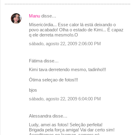
Manu
disse…
C
Misericórdia... Esse calor lá está deixando o
o
povo acabado! Olha o estado de Kimi... É capaz
q ele derreta mesmo!o.O
m
sábado, agosto 22, 2009 2:06:00 PM
e
n
Fátima disse…
t
Kimi tava derretendo mesmo, tadinho!!!
á
r
Ótima seleçao de fotos!!!
i
bjos
o
sábado, agosto 22, 2009 6:04:00 PM
s
Alessandra disse…
Ludy, amei as fotos! Seleção perfeita!
Brigada pela força amiga! Vai dar certo sim!
Acreditamos no Iceman, sempre né