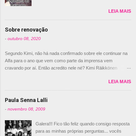
de los Santos Inocentes" – que equivale ao 1º
LEIA MAIS
de abril –, afirmando que Nelson Piquet havia
comprado 15% das ações da Campos, dando,
com isso, um lugar no time a Nelsinho Piquet,
Sobre renovação
foi esclarecida de uma vez por todas por
-
outubro 08, 2020
Daniele Audetto, diretor da escuderia. O
dirigente foi taxativo ao declarar que o brasileiro
Segundo Kimi, não há nada confirmado sobre ele continuar na
não será o companheiro de Bruno Senna em
Alfa para o ano que vem como parte da imprensa vem
2010. "Na verdade, nós recebemos uma oferta
cravando por aí. Então acredito nele né? Kimi Räikkönen
de Piquet", admitiu Audetto. “Mas depois de ter
answers latest rumours: "If you believe the news then it’s the
assinado com Bruno Senna, não podemos ter
LEIA MAIS
truth but I’ve never had an option in my contract so that’s
dois brasileiros”, explicou, dizendo ainda que
should, pretty much, tell you that it’s not true." #Kimi7 #EifelGP
não tem nada contra o filho do tricampeão
#AlfaRomeoRacing pic.twitter.com/77EDVn39Ia — Kimi
Paula Senna Lalli
Nelson Piquet. “Ele é um bom piloto, rápido e
Räikkönen #7 (@FansOfKR) October 8, 2020 Abaixo, o
experiente.” Audetto disse ainda que a suposta
-
novembro 08, 2009
Romain falando sobre o fato do Iceman estar há tantos anos na
compra de parte da Campos feita por Piquet
F1. What is it like to have Kimi as a team mate? 🙌 Over to you,
não corresponde à realidade. “O suposto 15%
Galera!!! Fico tão feliz quando consigo resposta
@RGrosjean ! #EifelGP 🇩🇪 #F1
de investimento seria menor do que aquilo que
para as minhas próprias perguntas... vocês
pic.twitter.com/GSAu1LWnwW — Formula 1 (@F1) October 8,
outros pilotos podem trazer: italianos, r...