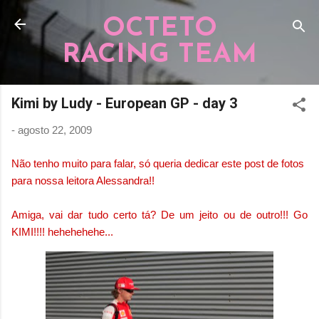
Pular para o conteúdo principal
OCTETO
RACING TEAM
Kimi by Ludy - European GP - day 3
-
agosto 22, 2009
Não tenho muito para falar, só queria dedicar este post de fotos
para nossa leitora Alessandra!!
Amiga, vai dar tudo certo tá? De um jeito ou de outro!!! Go
KIMI!!!! hehehehehe...