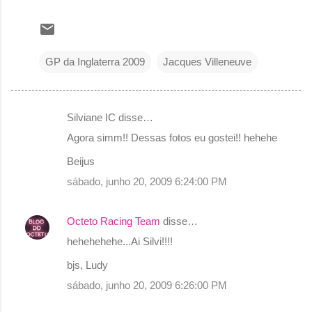
GP da Inglaterra 2009
Jacques Villeneuve
Silviane IC disse…
C
Agora simm!! Dessas fotos eu gostei!! hehehe
o
Beijus
m
sábado, junho 20, 2009 6:24:00 PM
e
n
Octeto Racing Team
disse…
t
hehehehehe...Ai Silvi!!!!
á
r
bjs, Ludy
i
sábado, junho 20, 2009 6:26:00 PM
o