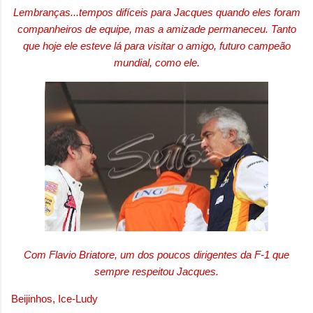
Lembranças...tempos difíceis para Jacques quando eles foram
companheiros de equipe, mas a amizade permaneceu. Tanto
que hoje ele esteve lá para visitar o amigo, futuro campeão
mundial, como ele.
Com Flavio Briatore, um dos poucos dirigentes da F-1 que
sempre respeitou Jacques.
Beijinhos, Ice-Ludy