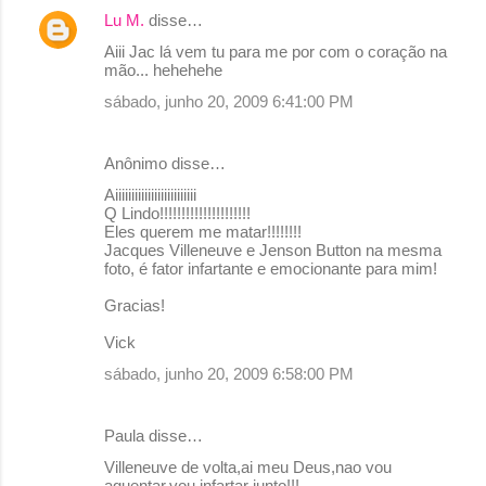
s
Lu M.
disse…
Aiii Jac lá vem tu para me por com o coração na
mão... hehehehe
sábado, junho 20, 2009 6:41:00 PM
Anônimo disse…
Aiiiiiiiiiiiiiiiiiiiiiiiii
Q Lindo!!!!!!!!!!!!!!!!!!!!!
Eles querem me matar!!!!!!!!
Jacques Villeneuve e Jenson Button na mesma
foto, é fator infartante e emocionante para mim!
Gracias!
Vick
sábado, junho 20, 2009 6:58:00 PM
Paula disse…
Villeneuve de volta,ai meu Deus,nao vou
aguentar,vou infartar junto!!!