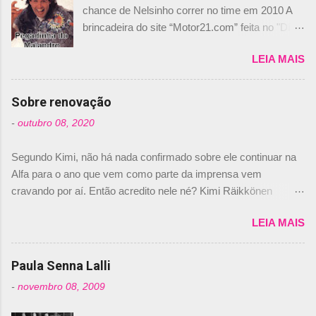
chance de Nelsinho correr no time em 2010 A
brincadeira do site “Motor21.com” feita no "Día
de los Santos Inocentes" – que equivale ao 1º
LEIA MAIS
de abril –, afirmando que Nelson Piquet havia
comprado 15% das ações da Campos, dando,
com isso, um lugar no time a Nelsinho Piquet,
Sobre renovação
foi esclarecida de uma vez por todas por
-
outubro 08, 2020
Daniele Audetto, diretor da escuderia. O
dirigente foi taxativo ao declarar que o brasileiro
Segundo Kimi, não há nada confirmado sobre ele continuar na
não será o companheiro de Bruno Senna em
Alfa para o ano que vem como parte da imprensa vem
2010. "Na verdade, nós recebemos uma oferta
cravando por aí. Então acredito nele né? Kimi Räikkönen
de Piquet", admitiu Audetto. “Mas depois de ter
answers latest rumours: "If you believe the news then it’s the
assinado com Bruno Senna, não podemos ter
LEIA MAIS
truth but I’ve never had an option in my contract so that’s
dois brasileiros”, explicou, dizendo ainda que
should, pretty much, tell you that it’s not true." #Kimi7 #EifelGP
não tem nada contra o filho do tricampeão
#AlfaRomeoRacing pic.twitter.com/77EDVn39Ia — Kimi
Paula Senna Lalli
Nelson Piquet. “Ele é um bom piloto, rápido e
Räikkönen #7 (@FansOfKR) October 8, 2020 Abaixo, o
experiente.” Audetto disse ainda que a suposta
-
novembro 08, 2009
Romain falando sobre o fato do Iceman estar há tantos anos na
compra de parte da Campos feita por Piquet
F1. What is it like to have Kimi as a team mate? 🙌 Over to you,
não corresponde à realidade. “O suposto 15%