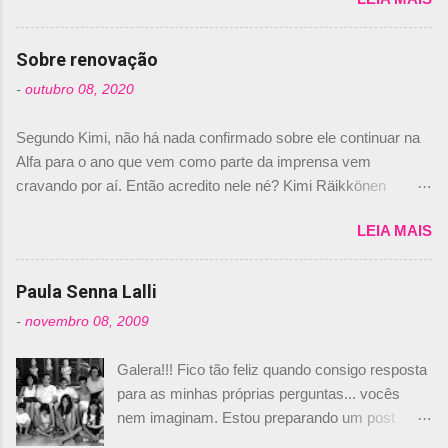
de abril –, afirmando que Nelson Piquet havia
comprado 15% das ações da Campos, dando,
com isso, um lugar no time a Nelsinho Piquet,
Sobre renovação
foi esclarecida de uma vez por todas por
-
outubro 08, 2020
Daniele Audetto, diretor da escuderia. O
dirigente foi taxativo ao declarar que o brasileiro
Segundo Kimi, não há nada confirmado sobre ele continuar na
não será o companheiro de Bruno Senna em
Alfa para o ano que vem como parte da imprensa vem
2010. "Na verdade, nós recebemos uma oferta
cravando por aí. Então acredito nele né? Kimi Räikkönen
de Piquet", admitiu Audetto. “Mas depois de ter
answers latest rumours: "If you believe the news then it’s the
assinado com Bruno Senna, não podemos ter
LEIA MAIS
truth but I’ve never had an option in my contract so that’s
dois brasileiros”, explicou, dizendo ainda que
should, pretty much, tell you that it’s not true." #Kimi7 #EifelGP
não tem nada contra o filho do tricampeão
#AlfaRomeoRacing pic.twitter.com/77EDVn39Ia — Kimi
Paula Senna Lalli
Nelson Piquet. “Ele é um bom piloto, rápido e
Räikkönen #7 (@FansOfKR) October 8, 2020 Abaixo, o
experiente.” Audetto disse ainda que a suposta
-
novembro 08, 2009
Romain falando sobre o fato do Iceman estar há tantos anos na
compra de parte da Campos feita por Piquet
F1. What is it like to have Kimi as a team mate? 🙌 Over to you,
não corresponde à realidade. “O suposto 15%
Galera!!! Fico tão feliz quando consigo resposta
@RGrosjean ! #EifelGP 🇩🇪 #F1
de investimento seria menor do que aquilo que
para as minhas próprias perguntas... vocês
pic.twitter.com/GSAu1LWnwW — Formula 1 (@F1) October 8,
outros pilotos podem trazer: italianos, r...
nem imaginam. Estou preparando um post
2020 Beijinhos, Ludy
sobre Adriane Galisteu, porque percebi que