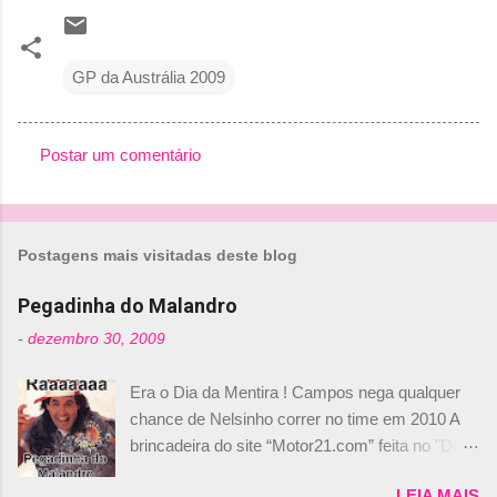
GP da Austrália 2009
Postar um comentário
C
o
m
Postagens mais visitadas deste blog
e
n
Pegadinha do Malandro
t
-
dezembro 30, 2009
á
Era o Dia da Mentira ! Campos nega qualquer
r
chance de Nelsinho correr no time em 2010 A
i
brincadeira do site “Motor21.com” feita no "Día
o
de los Santos Inocentes" – que equivale ao 1º
s
LEIA MAIS