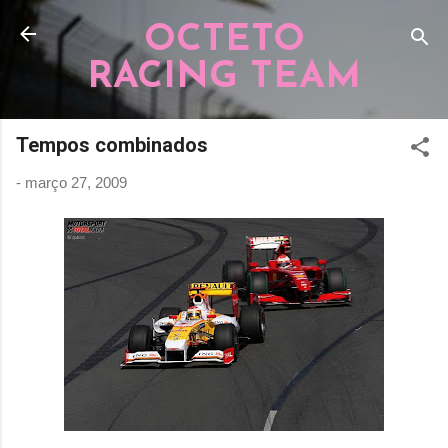
Pular para o conteúdo principal
OCTETO
RACING TEAM
Tempos combinados
-
março 27, 2009