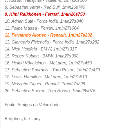
7. Kazuki Nakajima - Williams, 1min26s560
8. Sebastian Vettel - Red Bull, 1min26s740
9. Kimi Räikkönen - Ferrari, 1min26s750
10. Adrian Sutil - Force India, 1min27s040
11. Felipe Massa - Ferrari, 1min27s064
12. Fernando Alonso - Renault, 1min27s232
13. Giancarlo Fisichella - Force India, 1min27s282
14. Nick Heidfeld - BMW, 1min27s317
15. Robert Kubica - BMW, 1min27s398
16. Heikki Kövalainen - McLaren, 1min27s453
17. Sebastien Bourdais - Toro Rosso, 1min27s479
18. Lewis Hamilton - McLaren, 1min27s813
19. Nelsinho Piquet - Renault, 1min27s828
20. Sebastien Buemi - Toro Rosso, 1min28s076
Fonte: Amigos da Velocidade
Beijinhos, Ice-Ludy