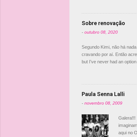
dirigente
verdade,
Senna, nã
Sobre renovação
tricampeã
-
outubro 08, 2020
compra d
investime
Segundo Kimi, não há nada 
cravando por aí. Então acred
but I’ve never had an option 
#AlfaRomeoRacing pic.twi
falando sobre o fato do Ice
@RGrosjean ! #EifelGP 🇩
Paula Senna Lalli
-
novembro 08, 2009
Galera!!!
imaginam.
aqui no O