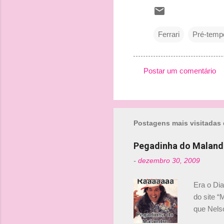
Ferrari
Pré-temp
Postar um comentário
C
o
m
Postagens mais visitadas 
e
n
Pegadinha do Maland
t
-
dezembro 30, 2009
á
r
Era o Di
i
do site “
o
que Nels
Nelsinho 
s