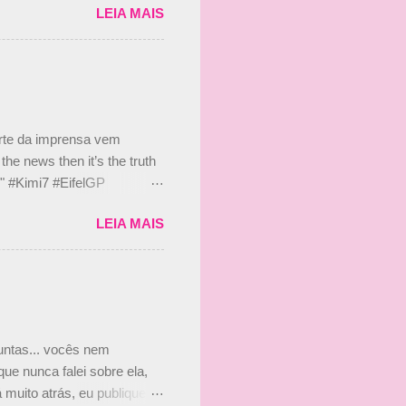
LEIA MAIS
 Bruno Senna em 2010. "Na
 de ter assinado com Bruno
 nada contra o filho do
 disse ainda que a suposta
 suposto 15% de
s, r...
arte da imprensa vem
he news then it’s the truth
e." #Kimi7 #EifelGP
 2020 Abaixo, o Romain
LEIA MAIS
m mate? 🙌 Over to you,
2020 Beijinhos, Ludy
guntas... vocês nem
ue nunca falei sobre ela,
muito atrás, eu publiquei