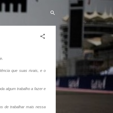
e.
ência que suas rivais, e o
da algum trabalho a fazer e
os de trabalhar mais nessa