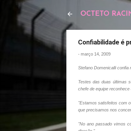
OCTETO RACI
Confiabilidade é 
-
março 14, 2009
Stefano Domenicalli confia 
Testes das duas últimas s
chefe de equipe reconhece q
"Estamos satisfeitos com o
que precisamos nos concentra
"No ano passado vimos com
direção."