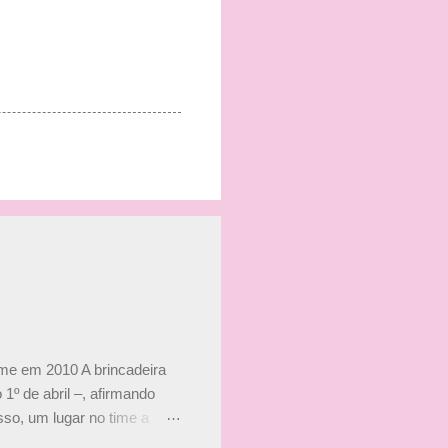
ime em 2010 A brincadeira
 1º de abril –, afirmando
so, um lugar no time a
etor da escuderia. O