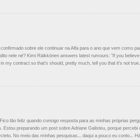
 foi taxativo ao declarar que o brasileiro não será o companheiro de
 nós recebemos uma oferta de Piquet", admitiu Audetto. “Mas depois
o podemos ter dois brasileiros”, explicou, dizendo ainda que não tem
o Nelson Piquet. “Ele é um bom piloto, rápido e experiente.” Audetto
e parte da Campos feita por Piquet não corresponde à realidade. “O
nto seria menor do que aquilo que outros pilotos podem trazer: italiano
confirmado sobre ele continuar na Alfa para o ano que vem como p
ito nele né? Kimi Räikkönen answers latest rumours: "If you believe t
in my contract so that’s should, pretty much, tell you that it’s not tru
tter.com/77EDVn39Ia — Kimi Räikkönen #7 (@FansOfKR) October 8,
man estar há tantos anos na F1. What is it like to have Kimi as a tea
 #F1 pic.twitter.com/GSAu1LWnwW — Formula 1 (@F1) October 8, 
 Fico tão feliz quando consigo resposta para as minhas próprias per
 Estou preparando um post sobre Adriane Galisteu, porque percebi q
cteto. No meio das minhas pesquisas... daqui a pouco eu conto... Há 