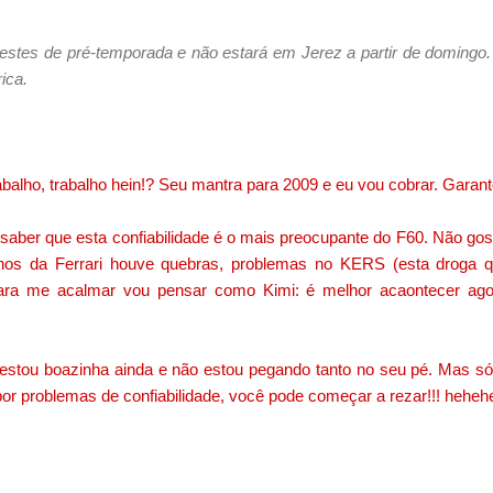
 testes de pré-temporada e não estará em Jerez a partir de domingo
ica.
rabalho, trabalho hein!? Seu mantra para 2009 e eu vou cobrar. Garant
 saber que esta confiabilidade é o mais preocupante do F60. Não go
inos da Ferrari houve quebras, problemas no KERS (esta droga 
 para me acalmar vou pensar como Kimi: é melhor acaontecer ag
estou boazinha ainda e não estou pegando tanto no seu pé. Mas só
r problemas de confiabilidade, você pode começar a rezar!!! hehehe