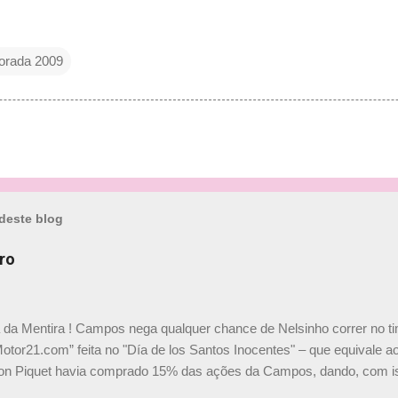
orada 2009
deste blog
ro
a da Mentira ! Campos nega qualquer chance de Nelsinho correr no t
Motor21.com” feita no "Día de los Santos Inocentes" – que equivale ao
on Piquet havia comprado 15% das ações da Campos, dando, com is
Piquet, foi esclarecida de uma vez por todas por Daniele Audetto, dir