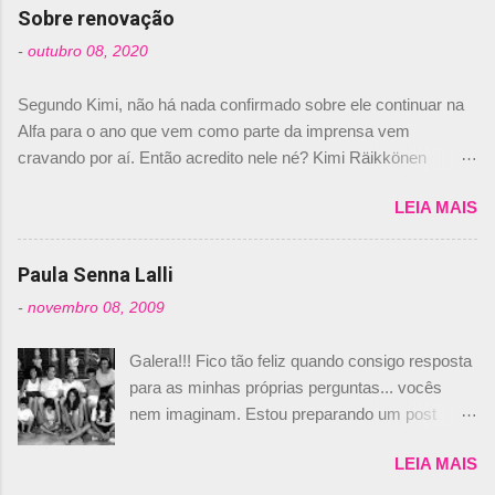
com isso, um lugar no time a Nelsinho Piquet,
Sobre renovação
foi esclarecida de uma vez por todas por
-
outubro 08, 2020
Daniele Audetto, diretor da escuderia. O
dirigente foi taxativo ao declarar que o brasileiro
Segundo Kimi, não há nada confirmado sobre ele continuar na
não será o companheiro de Bruno Senna em
Alfa para o ano que vem como parte da imprensa vem
2010. "Na verdade, nós recebemos uma oferta
cravando por aí. Então acredito nele né? Kimi Räikkönen
de Piquet", admitiu Audetto. “Mas depois de ter
answers latest rumours: "If you believe the news then it’s the
assinado com Bruno Senna, não podemos ter
LEIA MAIS
truth but I’ve never had an option in my contract so that’s
dois brasileiros”, explicou, dizendo ainda que
should, pretty much, tell you that it’s not true." #Kimi7 #EifelGP
não tem nada contra o filho do tricampeão
#AlfaRomeoRacing pic.twitter.com/77EDVn39Ia — Kimi
Paula Senna Lalli
Nelson Piquet. “Ele é um bom piloto, rápido e
Räikkönen #7 (@FansOfKR) October 8, 2020 Abaixo, o
experiente.” Audetto disse ainda que a suposta
-
novembro 08, 2009
Romain falando sobre o fato do Iceman estar há tantos anos na
compra de parte da Campos feita por Piquet
F1. What is it like to have Kimi as a team mate? 🙌 Over to you,
não corresponde à realidade. “O suposto 15%
Galera!!! Fico tão feliz quando consigo resposta
@RGrosjean ! #EifelGP 🇩🇪 #F1
de investimento seria menor do que aquilo que
para as minhas próprias perguntas... vocês
pic.twitter.com/GSAu1LWnwW — Formula 1 (@F1) October 8,
outros pilotos podem trazer: italianos, r...
nem imaginam. Estou preparando um post
2020 Beijinhos, Ludy
sobre Adriane Galisteu, porque percebi que
LEIA MAIS
nunca falei sobre ela, aqui no Octeto. No meio
das minhas pesquisas... daqui a pouco eu