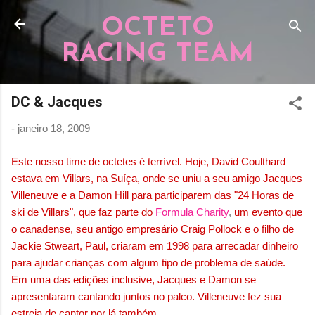
Pular para o conteúdo principal
OCTETO
RACING TEAM
DC & Jacques
-
janeiro 18, 2009
Este nosso time de octetes é terrível. Hoje, David Coulthard
estava em Villars, na Suíça, onde se uniu a seu amigo Jacques
Villeneuve e a Damon Hill para participarem das "24 Horas de
ski de Villars", que faz parte do
Formula Charity
,
um evento que
o canadense, seu antigo empresário Craig Pollock e o filho de
Jackie Stweart, Paul, criaram em 1998 para arrecadar dinheiro
para ajudar crianças com algum tipo de problema de saúde.
Em uma das edições inclusive, Jacques e Damon se
apresentaram cantando juntos no palco. Villeneuve fez sua
estreia de cantor por lá também.