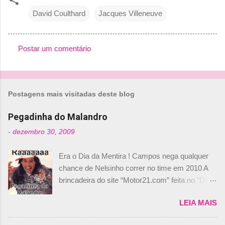
David Coulthard
Jacques Villeneuve
Postar um comentário
C
o
m
Postagens mais visitadas deste blog
e
n
Pegadinha do Malandro
t
-
dezembro 30, 2009
á
Era o Dia da Mentira ! Campos nega qualquer
r
chance de Nelsinho correr no time em 2010 A
i
brincadeira do site “Motor21.com” feita no "Día
o
de los Santos Inocentes" – que equivale ao 1º
s
LEIA MAIS
de abril –, afirmando que Nelson Piquet havia
comprado 15% das ações da Campos, dando,