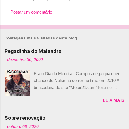
Postar um comentário
Postagens mais visitadas deste blog
Pegadinha do Malandro
-
dezembro 30, 2009
Era o Dia da Mentira ! Campos nega qualquer
chance de Nelsinho correr no time em 2010 A
brincadeira do site “Motor21.com” feita no "Día
de los Santos Inocentes" – que equivale ao 1º
LEIA MAIS
de abril –, afirmando que Nelson Piquet havia
comprado 15% das ações da Campos, dando,
com isso, um lugar no time a Nelsinho Piquet,
Sobre renovação
foi esclarecida de uma vez por todas por
-
outubro 08, 2020
Daniele Audetto, diretor da escuderia. O