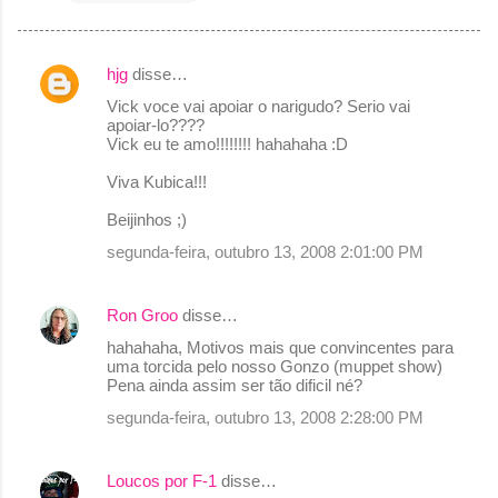
hjg
disse…
C
Vick voce vai apoiar o narigudo? Serio vai
o
apoiar-lo????
Vick eu te amo!!!!!!!! hahahaha :D
m
e
Viva Kubica!!!
n
Beijinhos ;)
t
segunda-feira, outubro 13, 2008 2:01:00 PM
á
r
Ron Groo
disse…
i
hahahaha, Motivos mais que convincentes para
o
uma torcida pelo nosso Gonzo (muppet show)
Pena ainda assim ser tão dificil né?
s
segunda-feira, outubro 13, 2008 2:28:00 PM
Loucos por F-1
disse…