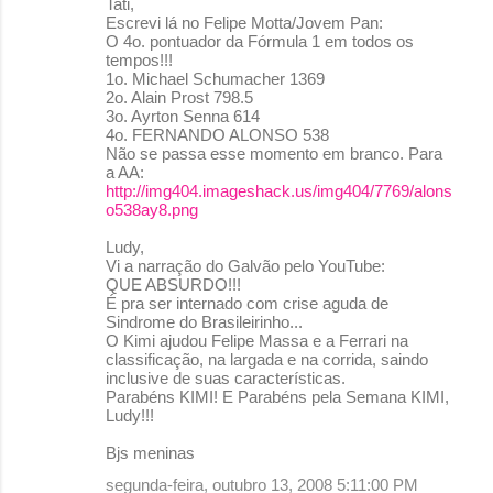
Tati,
Escrevi lá no Felipe Motta/Jovem Pan:
O 4o. pontuador da Fórmula 1 em todos os
tempos!!!
1o. Michael Schumacher 1369
2o. Alain Prost 798.5
3o. Ayrton Senna 614
4o. FERNANDO ALONSO 538
Não se passa esse momento em branco. Para
a AA:
http://img404.imageshack.us/img404/7769/alons
o538ay8.png
Ludy,
Vi a narração do Galvão pelo YouTube:
QUE ABSURDO!!!
É pra ser internado com crise aguda de
Sindrome do Brasileirinho...
O Kimi ajudou Felipe Massa e a Ferrari na
classificação, na largada e na corrida, saindo
inclusive de suas características.
Parabéns KIMI! E Parabéns pela Semana KIMI,
Ludy!!!
Bjs meninas
segunda-feira, outubro 13, 2008 5:11:00 PM