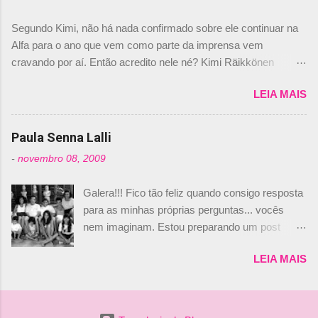
dirigente foi taxativo ao declarar que o brasileiro
Segundo Kimi, não há nada confirmado sobre ele continuar na
não será o companheiro de Bruno Senna em
Alfa para o ano que vem como parte da imprensa vem
2010. "Na verdade, nós recebemos uma oferta
cravando por aí. Então acredito nele né? Kimi Räikkönen
de Piquet", admitiu Audetto. “Mas depois de ter
answers latest rumours: "If you believe the news then it’s the
assinado com Bruno Senna, não podemos ter
LEIA MAIS
truth but I’ve never had an option in my contract so that’s
dois brasileiros”, explicou, dizendo ainda que
should, pretty much, tell you that it’s not true." #Kimi7 #EifelGP
não tem nada contra o filho do tricampeão
#AlfaRomeoRacing pic.twitter.com/77EDVn39Ia — Kimi
Paula Senna Lalli
Nelson Piquet. “Ele é um bom piloto, rápido e
Räikkönen #7 (@FansOfKR) October 8, 2020 Abaixo, o
experiente.” Audetto disse ainda que a suposta
-
novembro 08, 2009
Romain falando sobre o fato do Iceman estar há tantos anos na
compra de parte da Campos feita por Piquet
F1. What is it like to have Kimi as a team mate? 🙌 Over to you,
não corresponde à realidade. “O suposto 15%
Galera!!! Fico tão feliz quando consigo resposta
@RGrosjean ! #EifelGP 🇩🇪 #F1
de investimento seria menor do que aquilo que
para as minhas próprias perguntas... vocês
pic.twitter.com/GSAu1LWnwW — Formula 1 (@F1) October 8,
outros pilotos podem trazer: italianos, r...
nem imaginam. Estou preparando um post
2020 Beijinhos, Ludy
sobre Adriane Galisteu, porque percebi que
LEIA MAIS
nunca falei sobre ela, aqui no Octeto. No meio
das minhas pesquisas... daqui a pouco eu
conto... Há muito atrás, eu publiquei esta foto
aqui: Na época, rendeu um burburinho, porque