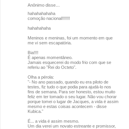
Anônimo disse…
hahahahahaha
comoção nacional!!!!!!!
hahahahaha
Meninos e meninas, foi um momento em que
me vi sem escapatória.
Bia!!!!
É apenas momentâneo.
Jamais esquecerei do modo frio com que se
referiu ao "Rei do Octeto".
Olha a pérola:
"- No ano passado, quando eu era piloto de
testes, fiz tudo o que podia para ajudá-lo nos
fins de semana. Para ser honesto, estou muito
feliz em ter tomado o seu lugar. Não vou chorar
porque tomei o lugar de Jacques, a vida é assim
mesmo e estas coisas acontecem - disse
Kubica."
É... a vida é assim mesmo.
Um dia verei um novato estreante e promissor,