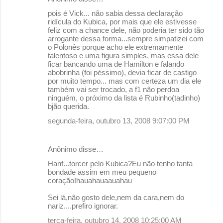
pois é Vick... não sabia dessa declaração
ridícula do Kubica, por mais que ele estivesse
feliz com a chance dele, não poderia ter sido tão
arrogante dessa forma...sempre simpatizei com
o Polonês porque acho ele extremamente
talentoso e uma figura simples, mas essa dele
ficar bancando uma de Hamilton e falando
abobrinha (foi péssimo), devia ficar de castigo
por muito tempo... mas com certeza um dia ele
também vai ser trocado, a f1 não perdoa
ninguém, o próximo da lista é Rubinho(tadinho)
bjão querida.
segunda-feira, outubro 13, 2008 9:07:00 PM
Anônimo disse…
Hanf...torcer pelo Kubica?Eu não tenho tanta
bondade assim em meu pequeno
coração!hauahauaauahau
Sei lá,não gosto dele,nem da cara,nem do
nariz....prefiro ignorar.
terça-feira, outubro 14, 2008 10:25:00 AM