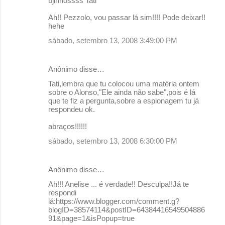
bjinhossss Tati
Ah!! Pezzolo, vou passar lá sim!!!! Pode deixar!!
hehe
sábado, setembro 13, 2008 3:49:00 PM
Anônimo disse…
Tati,lembra que tu colocou uma matéria ontem
sobre o Alonso,"Ele ainda não sabe",pois é lá
que te fiz a pergunta,sobre a espionagem tu já
respondeu ok.
abraços!!!!!!
sábado, setembro 13, 2008 6:30:00 PM
Anônimo disse…
Ah!!! Anelise ... é verdade!! Desculpa!!Já te
respondi
lá:https://www.blogger.com/comment.g?
blogID=38574114&postID=64384416549504886
91&page=1&isPopup=true