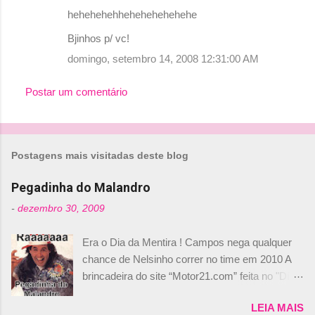
hehehehehhehehehehehehe
Bjinhos p/ vc!
domingo, setembro 14, 2008 12:31:00 AM
Postar um comentário
Postagens mais visitadas deste blog
Pegadinha do Malandro
-
dezembro 30, 2009
Era o Dia da Mentira ! Campos nega qualquer
chance de Nelsinho correr no time em 2010 A
brincadeira do site “Motor21.com” feita no "Día
de los Santos Inocentes" – que equivale ao 1º
LEIA MAIS
de abril –, afirmando que Nelson Piquet havia