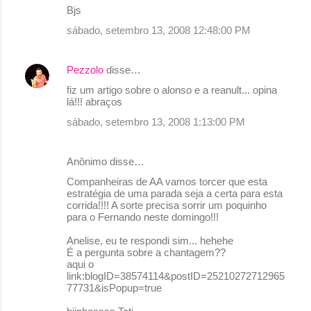
Bjs
sábado, setembro 13, 2008 12:48:00 PM
Pezzolo
disse…
fiz um artigo sobre o alonso e a reanult... opina
lá!!! abraços
sábado, setembro 13, 2008 1:13:00 PM
Anônimo disse…
Companheiras de AA vamos torcer que esta
estratégia de uma parada seja a certa para esta
corrida!!!! A sorte precisa sorrir um poquinho
para o Fernando neste domingo!!!
Anelise, eu te respondi sim... hehehe
É a pergunta sobre a chantagem??
aqui o
link:blogID=38574114&postID=25210272712965
77731&isPopup=true