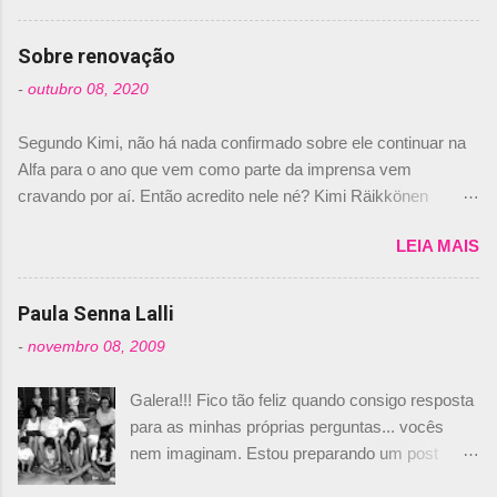
comprado 15% das ações da Campos, dando,
com isso, um lugar no time a Nelsinho Piquet,
Sobre renovação
foi esclarecida de uma vez por todas por
-
outubro 08, 2020
Daniele Audetto, diretor da escuderia. O
dirigente foi taxativo ao declarar que o brasileiro
Segundo Kimi, não há nada confirmado sobre ele continuar na
não será o companheiro de Bruno Senna em
Alfa para o ano que vem como parte da imprensa vem
2010. "Na verdade, nós recebemos uma oferta
cravando por aí. Então acredito nele né? Kimi Räikkönen
de Piquet", admitiu Audetto. “Mas depois de ter
answers latest rumours: "If you believe the news then it’s the
assinado com Bruno Senna, não podemos ter
LEIA MAIS
truth but I’ve never had an option in my contract so that’s
dois brasileiros”, explicou, dizendo ainda que
should, pretty much, tell you that it’s not true." #Kimi7 #EifelGP
não tem nada contra o filho do tricampeão
#AlfaRomeoRacing pic.twitter.com/77EDVn39Ia — Kimi
Paula Senna Lalli
Nelson Piquet. “Ele é um bom piloto, rápido e
Räikkönen #7 (@FansOfKR) October 8, 2020 Abaixo, o
experiente.” Audetto disse ainda que a suposta
-
novembro 08, 2009
Romain falando sobre o fato do Iceman estar há tantos anos na
compra de parte da Campos feita por Piquet
F1. What is it like to have Kimi as a team mate? 🙌 Over to you,
não corresponde à realidade. “O suposto 15%
Galera!!! Fico tão feliz quando consigo resposta
@RGrosjean ! #EifelGP 🇩🇪 #F1
de investimento seria menor do que aquilo que
para as minhas próprias perguntas... vocês
pic.twitter.com/GSAu1LWnwW — Formula 1 (@F1) October 8,
outros pilotos podem trazer: italianos, r...
nem imaginam. Estou preparando um post
2020 Beijinhos, Ludy
sobre Adriane Galisteu, porque percebi que