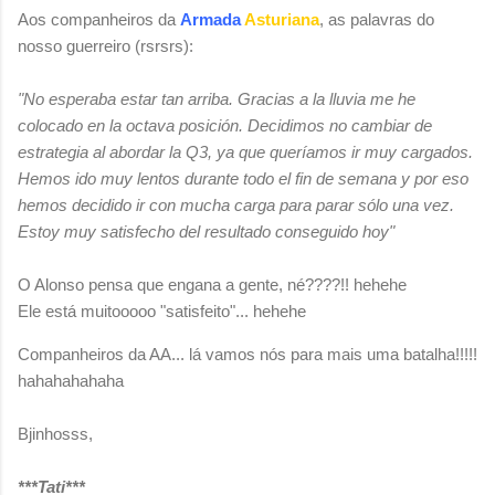
Aos companheiros da
Armada
Asturiana
, as palavras do
nosso guerreiro (rsrsrs):
"No esperaba estar tan arriba. Gracias a la lluvia me he
colocado en la octava posición. Decidimos no cambiar de
estrategia al abordar la Q3, ya que queríamos ir muy cargados.
Hemos ido muy lentos durante todo el fin de semana y por eso
hemos decidido ir con mucha carga para parar sólo una vez.
Estoy muy satisfecho del resultado conseguido hoy"
O Alonso pensa que engana a gente, né????!! hehehe
Ele está muitooooo "satisfeito"... hehehe
Companheiros da AA... lá vamos nós para mais uma batalha!!!!!
hahahahahaha
Bjinhosss,
***Tati***