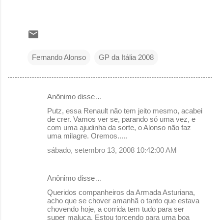
Fernando Alonso
GP da Itália 2008
Anônimo disse…
C
Putz, essa Renault não tem jeito mesmo, acabei
o
de crer. Vamos ver se, parando só uma vez, e
com uma ajudinha da sorte, o Alonso não faz
m
uma milagre. Oremos.....
e
sábado, setembro 13, 2008 10:42:00 AM
n
t
Anônimo disse…
á
Queridos companheiros da Armada Asturiana,
r
acho que se chover amanhã o tanto que estava
chovendo hoje, a corrida tem tudo para ser
i
super maluca. Estou torcendo para uma boa