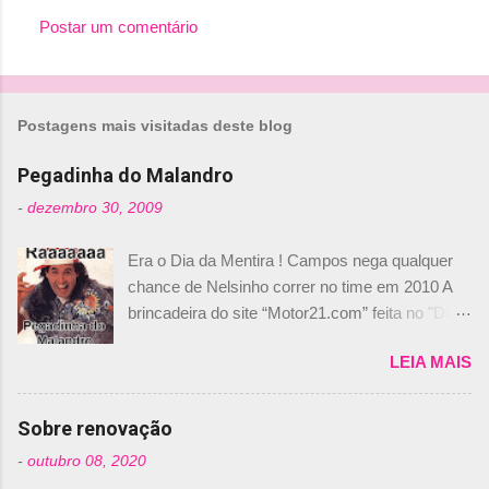
Postar um comentário
s
Postagens mais visitadas deste blog
Pegadinha do Malandro
-
dezembro 30, 2009
Era o Dia da Mentira ! Campos nega qualquer
chance de Nelsinho correr no time em 2010 A
brincadeira do site “Motor21.com” feita no "Día
de los Santos Inocentes" – que equivale ao 1º
LEIA MAIS
de abril –, afirmando que Nelson Piquet havia
comprado 15% das ações da Campos, dando,
com isso, um lugar no time a Nelsinho Piquet,
Sobre renovação
foi esclarecida de uma vez por todas por
-
outubro 08, 2020
Daniele Audetto, diretor da escuderia. O