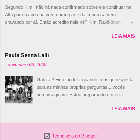
dirigente foi taxativo ao declarar que o brasileiro
Segundo Kimi, não há nada confirmado sobre ele continuar na
não será o companheiro de Bruno Senna em
Alfa para o ano que vem como parte da imprensa vem
2010. "Na verdade, nós recebemos uma oferta
cravando por aí. Então acredito nele né? Kimi Räikkönen
de Piquet", admitiu Audetto. “Mas depois de ter
answers latest rumours: "If you believe the news then it’s the
assinado com Bruno Senna, não podemos ter
LEIA MAIS
truth but I’ve never had an option in my contract so that’s
dois brasileiros”, explicou, dizendo ainda que
should, pretty much, tell you that it’s not true." #Kimi7 #EifelGP
não tem nada contra o filho do tricampeão
#AlfaRomeoRacing pic.twitter.com/77EDVn39Ia — Kimi
Paula Senna Lalli
Nelson Piquet. “Ele é um bom piloto, rápido e
Räikkönen #7 (@FansOfKR) October 8, 2020 Abaixo, o
experiente.” Audetto disse ainda que a suposta
-
novembro 08, 2009
Romain falando sobre o fato do Iceman estar há tantos anos na
compra de parte da Campos feita por Piquet
F1. What is it like to have Kimi as a team mate? 🙌 Over to you,
não corresponde à realidade. “O suposto 15%
Galera!!! Fico tão feliz quando consigo resposta
@RGrosjean ! #EifelGP 🇩🇪 #F1
de investimento seria menor do que aquilo que
para as minhas próprias perguntas... vocês
pic.twitter.com/GSAu1LWnwW — Formula 1 (@F1) October 8,
outros pilotos podem trazer: italianos, r...
nem imaginam. Estou preparando um post
2020 Beijinhos, Ludy
sobre Adriane Galisteu, porque percebi que
LEIA MAIS
nunca falei sobre ela, aqui no Octeto. No meio
das minhas pesquisas... daqui a pouco eu
conto... Há muito atrás, eu publiquei esta foto
aqui: Na época, rendeu um burburinho, porque
Tecnologia do Blogger
legendei a foto, dizendo que a menina ao lado