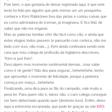
Pois bem, o que gostaria de deixar registrado aqui, é que este
texto foi feito por alguém que pelo menos um um pouquinho,
conhece o Kimi Räikkönen fora das pistas e contou coisas que
eu como admiradora do Iceman, já imaginava. E fico feliz de
saber que não me enganei.
Mas as palavras bonitas vêm tão fácil como vão, e ainda que
estes elogios todos passem (e passarão com certeza, não me
iludo com isso, não mais...), Kimi ainda continuará sendo este
cara que meu colega de profissão da Inglaterra descreveu.
"Kimi is just Kimi".
Desculpem meu momento sentimental demais...mas sabe
como é né gente? Não deu para segurar...hehehehehe, tenho
que aproveitar o momento de felicidade, porque a pedreira
começa em março...hehehehe
Finalizando, uma dica para os fãs do campeão, vale muito a
pena ler. Para quem não é, talvez não, o caro colega consegue
ser bem debochado quando quer (destesto isso). Enfim, deixo
aqui a entrevista escaneada, que pude ler graças ao site
KRS