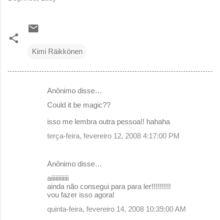
Kimi Räikkönen
Anônimo disse…
C
Could it be magic??
o
isso me lembra outra pessoa!! hahaha
m
terça-feira, fevereiro 12, 2008 4:17:00 PM
e
n
Anônimo disse…
t
aiiiiiiiiiiii
á
ainda não consegui para para ler!!!!!!!!!!
r
vou fazer isso agora!
i
quinta-feira, fevereiro 14, 2008 10:39:00 AM
o