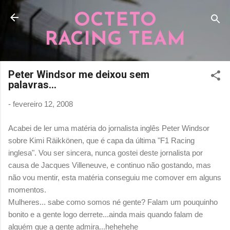
Pular para o conteúdo principal
OCTETO
RACING TEAM
Peter Windsor me deixou sem
palavras...
-
fevereiro 12, 2008
Acabei de ler uma matéria do jornalista inglês Peter Windsor
sobre Kimi Räikkönen, que é capa da última "F1 Racing
inglesa". Vou ser sincera, nunca gostei deste jornalista por
causa de Jacques Villeneuve, e continuo não gostando, mas
não vou mentir, esta matéria conseguiu me comover em alguns
momentos.
Mulheres... sabe como somos né gente? Falam um pouquinho
bonito e a gente logo derrete...ainda mais quando falam de
alguém que a gente admira...hehehehe