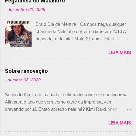
Pegadinha do Malandro
-
dezembro 30, 2009
Era o Dia da Mentira ! Campos nega qualquer
chance de Nelsinho correr no time em 2010 A
brincadeira do site “Motor21.com” feita no "Día
de los Santos Inocentes" – que equivale ao 1º
LEIA MAIS
de abril –, afirmando que Nelson Piquet havia
comprado 15% das ações da Campos, dando,
com isso, um lugar no time a Nelsinho Piquet,
Sobre renovação
foi esclarecida de uma vez por todas por
-
outubro 08, 2020
Daniele Audetto, diretor da escuderia. O
dirigente foi taxativo ao declarar que o brasileiro
Segundo Kimi, não há nada confirmado sobre ele continuar na
não será o companheiro de Bruno Senna em
Alfa para o ano que vem como parte da imprensa vem
2010. "Na verdade, nós recebemos uma oferta
cravando por aí. Então acredito nele né? Kimi Räikkönen
de Piquet", admitiu Audetto. “Mas depois de ter
answers latest rumours: "If you believe the news then it’s the
assinado com Bruno Senna, não podemos ter
LEIA MAIS
truth but I’ve never had an option in my contract so that’s
dois brasileiros”, explicou, dizendo ainda que
should, pretty much, tell you that it’s not true." #Kimi7 #EifelGP
não tem nada contra o filho do tricampeão