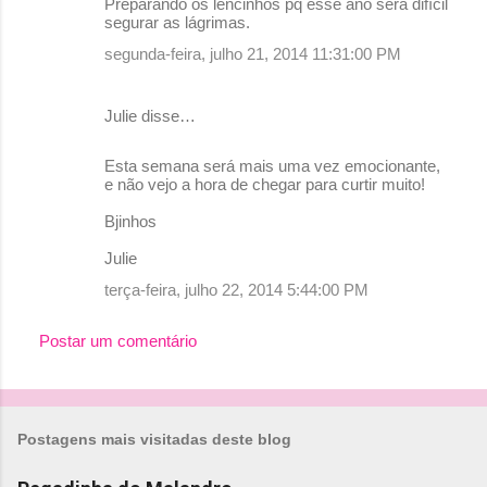
Preparando os lencinhos pq esse ano será difícil
o
segurar as lágrimas.
m
segunda-feira, julho 21, 2014 11:31:00 PM
e
n
Julie disse…
t
Esta semana será mais uma vez emocionante,
á
e não vejo a hora de chegar para curtir muito!
r
Bjinhos
i
o
Julie
s
terça-feira, julho 22, 2014 5:44:00 PM
Postar um comentário
Postagens mais visitadas deste blog