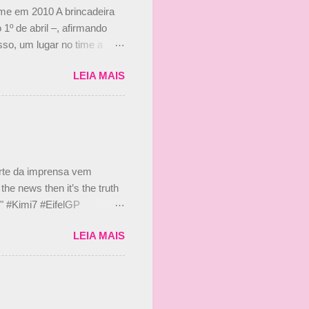
ime em 2010 A brincadeira
 1º de abril –, afirmando
so, um lugar no time a
etor da escuderia. O
LEIA MAIS
 Bruno Senna em 2010. "Na
 de ter assinado com Bruno
 nada contra o filho do
 disse ainda que a suposta
 suposto 15% de
s, r...
arte da imprensa vem
he news then it’s the truth
e." #Kimi7 #EifelGP
 2020 Abaixo, o Romain
LEIA MAIS
m mate? 🙌 Over to you,
2020 Beijinhos, Ludy