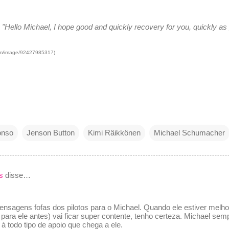
"Hello Michael, I hope good and quickly recovery for you, quickly as 
.com/image/92427985317)
onso
Jenson Button
Kimi Räikkönen
Michael Schumacher
s
disse…
nsagens fofas dos pilotos para o Michael. Quando ele estiver melhor
 para ele antes) vai ficar super contente, tenho certeza. Michael se
 à todo tipo de apoio que chega a ele.