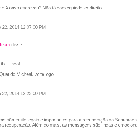
e o Alonso escreveu? Não tô conseguindo ler direito.
lho 22, 2014 12:07:00 PM
 Team
disse…
b... lindo!
Querido Micheal, volte logo!"
lho 22, 2014 12:22:00 PM
s são muito legais e importantes para a recuperação do Schumache
ura recuperação. Além do mais, as mensagens são lindas e emociona