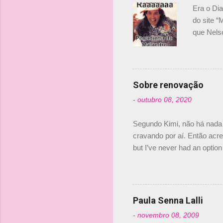
Era o Di
do site “
que Nels
Nelsinho 
dirigente
verdade,
Senna, nã
Sobre renovação
tricampeã
-
outubro 08, 2020
compra d
investime
Segundo Kimi, não há nada 
cravando por aí. Então acred
but I’ve never had an option 
#AlfaRomeoRacing pic.twi
falando sobre o fato do Ice
@RGrosjean ! #EifelGP 🇩
Paula Senna Lalli
-
novembro 08, 2009