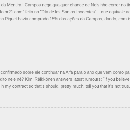
a da Mentira ! Campos nega qualquer chance de Nelsinho correr no t
Motor21.com” feita no "Día de los Santos Inocentes" – que equivale ao
on Piquet havia comprado 15% das ações da Campos, dando, com is
Piquet, foi esclarecida de uma vez por todas por Daniele Audetto, dir
 foi taxativo ao declarar que o brasileiro não será o companheiro de
 nós recebemos uma oferta de Piquet", admitiu Audetto. “Mas depois
o podemos ter dois brasileiros”, explicou, dizendo ainda que não tem
o Nelson Piquet. “Ele é um bom piloto, rápido e experiente.” Audetto
e parte da Campos feita por Piquet não corresponde à realidade. “O
nto seria menor do que aquilo que outros pilotos podem trazer: italiano
confirmado sobre ele continuar na Alfa para o ano que vem como p
ito nele né? Kimi Räikkönen answers latest rumours: "If you believe t
in my contract so that’s should, pretty much, tell you that it’s not tru
tter.com/77EDVn39Ia — Kimi Räikkönen #7 (@FansOfKR) October 8,
man estar há tantos anos na F1. What is it like to have Kimi as a tea
 #F1 pic.twitter.com/GSAu1LWnwW — Formula 1 (@F1) October 8, 