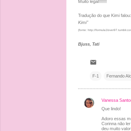
Muito legal!!!!!!!
Tradução do que Kimi falou:
Kimi"
(fonte: http://formula1lover97.tumblr
Bjuss, Tati
F-1
Fernando Al
Vanessa Santo
C
Que lindo!
o
Adoro essas me
m
Corinna não ler
e
deu muito valor