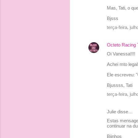
n
Mas, Tati, o qu
t
Bjsss
á
terça-feira, ju
r
i
Octeto Racing
o
Oi Vanessa!!!!
s
Achei mto legal t
Ele escreveu: "
Bjussss, Tati
terça-feira, ju
Julie disse…
Estas mensagen
continuar na d
Bjinhos