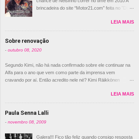
chance de Nelsinho correr no time em 2010 A
brincadeira do site “Motor21.com” feita no "Día
de los Santos Inocentes" – que equivale ao 1º
LEIA MAIS
de abril –, afirmando que Nelson Piquet havia
comprado 15% das ações da Campos, dando,
com isso, um lugar no time a Nelsinho Piquet,
Sobre renovação
foi esclarecida de uma vez por todas por
-
outubro 08, 2020
Daniele Audetto, diretor da escuderia. O
dirigente foi taxativo ao declarar que o brasileiro
Segundo Kimi, não há nada confirmado sobre ele continuar na
não será o companheiro de Bruno Senna em
Alfa para o ano que vem como parte da imprensa vem
2010. "Na verdade, nós recebemos uma oferta
cravando por aí. Então acredito nele né? Kimi Räikkönen
de Piquet", admitiu Audetto. “Mas depois de ter
answers latest rumours: "If you believe the news then it’s the
assinado com Bruno Senna, não podemos ter
LEIA MAIS
truth but I’ve never had an option in my contract so that’s
dois brasileiros”, explicou, dizendo ainda que
should, pretty much, tell you that it’s not true." #Kimi7 #EifelGP
não tem nada contra o filho do tricampeão
#AlfaRomeoRacing pic.twitter.com/77EDVn39Ia — Kimi
Paula Senna Lalli
Nelson Piquet. “Ele é um bom piloto, rápido e
Räikkönen #7 (@FansOfKR) October 8, 2020 Abaixo, o
experiente.” Audetto disse ainda que a suposta
-
novembro 08, 2009
Romain falando sobre o fato do Iceman estar há tantos anos na
compra de parte da Campos feita por Piquet
F1. What is it like to have Kimi as a team mate? 🙌 Over to you,
não corresponde à realidade. “O suposto 15%
Galera!!! Fico tão feliz quando consigo resposta