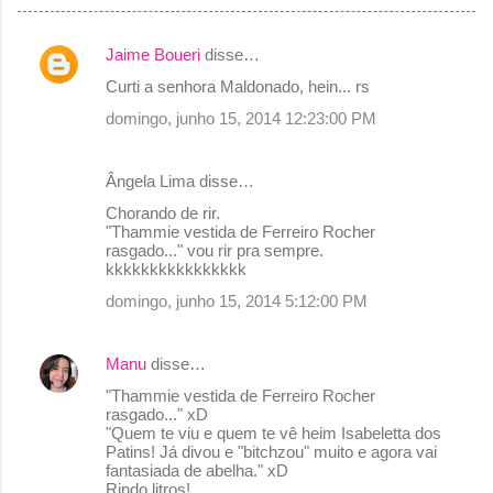
Jaime Boueri
disse…
C
Curti a senhora Maldonado, hein... rs
o
domingo, junho 15, 2014 12:23:00 PM
m
e
Ângela Lima disse…
n
Chorando de rir.
t
"Thammie vestida de Ferreiro Rocher
rasgado..." vou rir pra sempre.
á
kkkkkkkkkkkkkkkk
r
domingo, junho 15, 2014 5:12:00 PM
i
o
Manu
disse…
s
"Thammie vestida de Ferreiro Rocher
rasgado..." xD
"Quem te viu e quem te vê heim Isabeletta dos
Patins! Já divou e "bitchzou" muito e agora vai
fantasiada de abelha." xD
Rindo litros!